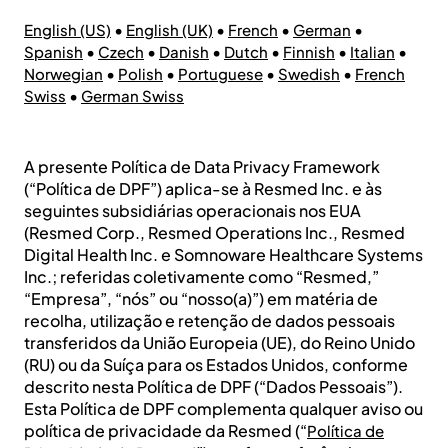
•
•
•
•
English (US)
English (UK)
French
German
•
•
•
•
•
•
Spanish
Czech
Danish
Dutch
Finnish
Italian
•
•
•
•
Norwegian
Polish
Portuguese
Swedish
French
•
Swiss
German Swiss
A presente Política de Data Privacy Framework
(“Política de DPF”) aplica-se à Resmed Inc. e às
seguintes subsidiárias operacionais nos EUA
(Resmed Corp., Resmed Operations Inc., Resmed
Digital Health Inc. e Somnoware Healthcare Systems
Inc.; referidas coletivamente como “Resmed,”
“Empresa”, “nós” ou “nosso(a)”) em matéria de
recolha, utilização e retenção de dados pessoais
transferidos da União Europeia (UE), do Reino Unido
(RU) ou da Suíça para os Estados Unidos, conforme
descrito nesta Política de DPF (“Dados Pessoais”).
Esta Política de DPF complementa qualquer aviso ou
política de privacidade da Resmed (“
Política de