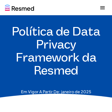
G
G
o
o
t
t
o
o
Política de Data
m
c
e
o
n
n
Privacy
u
t
e
Framework da
n
t
Resmed
Em Vigor A Partir De: janeiro de 2025