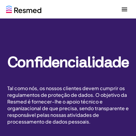
G
G
o
o
t
t
o
o
m
c
e
o
n
n
u
t
Confidencialidade
e
n
t
Tal como nós, os nossos clientes devem cumprir os
regulamentos de proteção de dados. O objetivo da
Resmed é fornecer-lhe o apoio técnico e
organizacional de que precisa, sendo transparente e
responsável pelas nossas atividades de
processamento de dados pessoais.