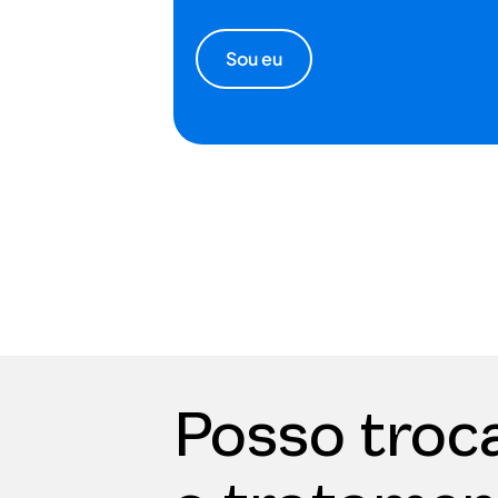
Sou eu
Posso troc