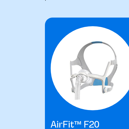
AirFit™ F20