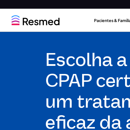
Go
Go
to
to
Pacientes & Famíli
menu
content
Escolha 
CPAP cert
um trata
eficaz da