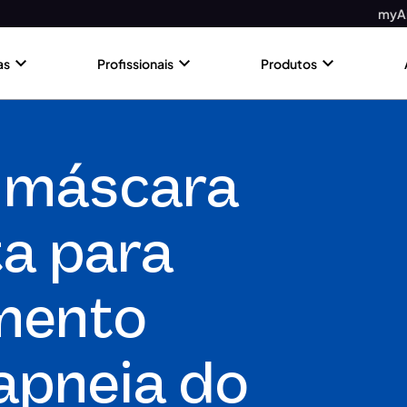
myAi
as
Profissionais
Produtos
a máscara
a para
mento
 apneia do