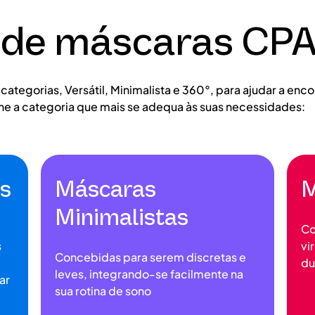
 de máscaras CP
categorias, Versátil, Minimalista e 360°, para ajudar a en
ne a categoria que mais se adequa às suas necessidades:
s
Máscaras
M
Minimalistas
Co
s
vi
Concebidas para serem discretas e
du
leves, integrando-se facilmente na
ar
sua rotina de sono