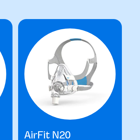
AirFit N20