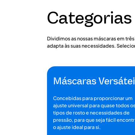
Categorias
Dividimos as nossas máscaras em três 
adapta às suas necessidades. Selecio
Máscaras Versátei
Concebidas para proporcionar um
ajuste universal para quase todos o
tipos de rosto e necessidades de
pressão, para que seja fácil encontr
o ajuste ideal para si.