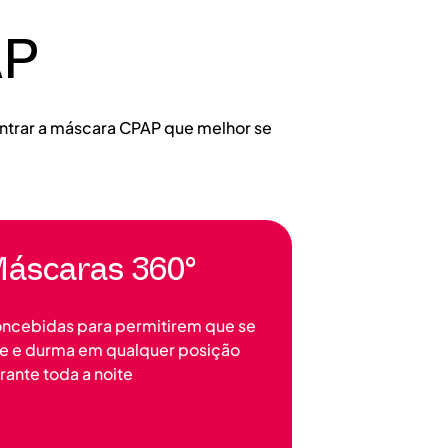
AP
contrar a máscara CPAP que melhor se
áscaras 360°
ncebidas para permitirem que se
re e durma em qualquer posição
rante toda a noite