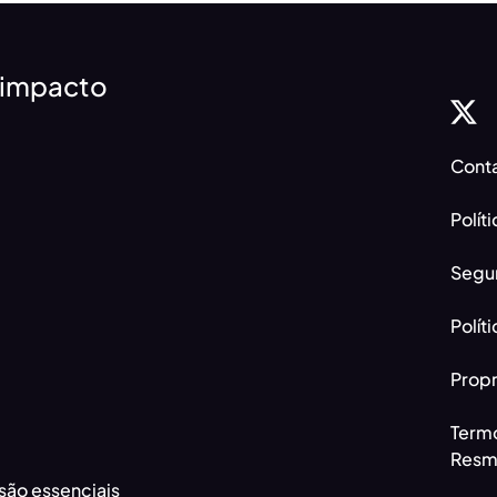
 impacto
Cont
Polít
Segu
Polít
Propr
Termo
Resme
são essenciais