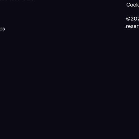
Cooki
©202
reser
os