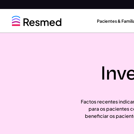
Go
Go
to
to
Pacientes & Famíli
menu
content
Inv
Factos recentes indicam
para os pacientes
beneficiar os pacien