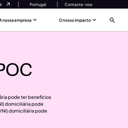
r
Portugal
Contacte-nos
A nossa empresa
O nosso impacto
DPOC
ária pode ter benefícios
NI) domiciliária pode
NI) domiciliária pode