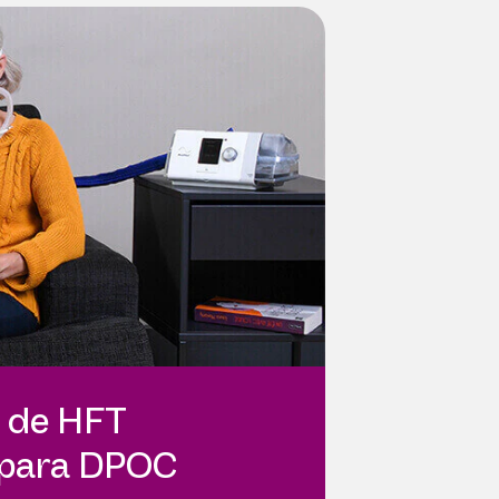
o de HFT
a para DPOC