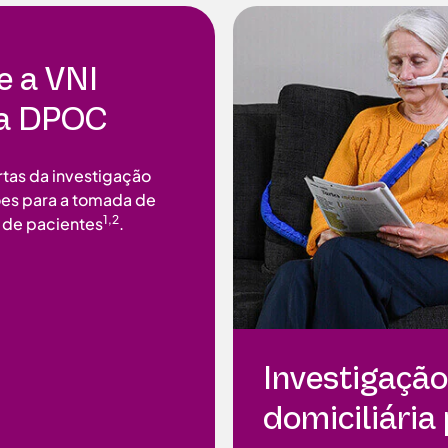
e a VNI
 a DPOC
rtas da investigação
ções para a tomada de
1,2
 de pacientes
.
Investigaçã
domiciliári