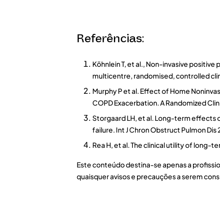
Referências:
Köhnlein T, et al., Non-invasive positiv
multicentre, randomised, controlled cli
Murphy P et al. Effect of Home Noninva
COPD Exacerbation. A Randomized Clinica
Storgaard LH, et al. Long-term effects
failure. Int J Chron Obstruct Pulmon Dis
Rea H, et al. The clinical utility of lo
Este conteúdo destina-se apenas a profissio
quaisquer avisos e precauções a serem consi