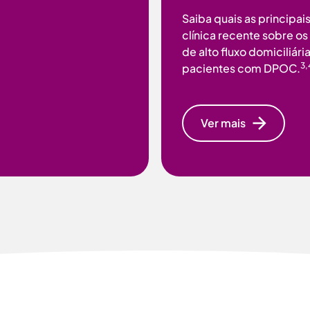
Saiba quais as principa
clínica recente sobre o
de alto fluxo domiciliári
3,
pacientes com DPOC.
Ver mais