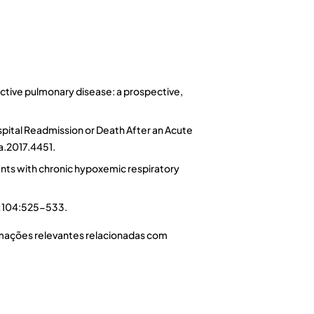
ructive pulmonary disease: a prospective,
pital Readmission or Death After an Acute
ma.2017.4451.
nts with chronic hypoxemic respiratory
010;104:525-533.
ormações relevantes relacionadas com