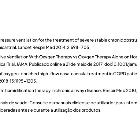
e pressure ventilation for the treatment of severe stable chronic obst
nical trial. Lancet Respir Med 2014;2:698-705.
sive Ventilation With Oxygen Therapy vs Oxygen Therapy Alone on Hos
l Trial, JAMA. Publicado online a 21 de maio de 2017. doi:10.1001/ja
 of oxygen-enriched high-flow nasal cannula treatment in COPD patie
 2018;13:1195-1205.
ng-term humidification therapy in chronic airway disease. Respir Med 2
nais de saúde. Consulte os manuais clínicos e de utilizador para inf
deradas antes e durante a utilização dos produtos.