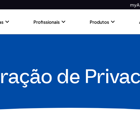
myAi
as
Profissionais
Produtos
ração de Priva