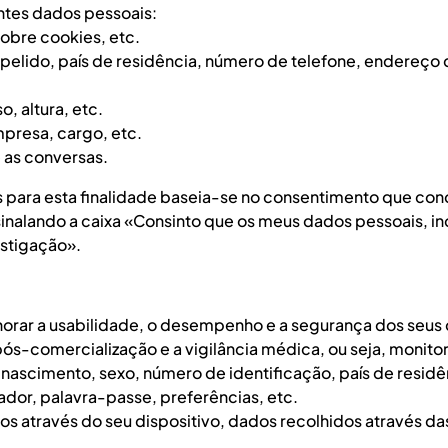
ntes dados pessoais:
bre cookies, etc.
elido, país de residência, número de telefone, endereço d
, altura, etc.
presa, cargo, etc.
 as conversas.
is para esta finalidade baseia-se no consentimento que co
sinalando a caixa «Consinto que os meus dados pessoais, in
estigação».
ar a usabilidade, o desempenho e a segurança dos seus d
ós-comercialização e a vigilância médica, ou seja, monito
ascimento, sexo, número de identificação, país de residên
dor, palavra-passe, preferências, etc.
 através do seu dispositivo, dados recolhidos através das