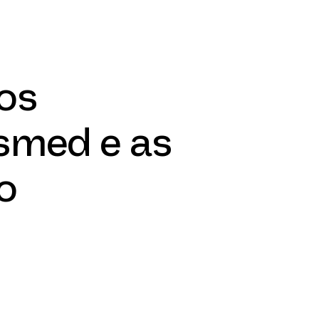
os
esmed e as
o