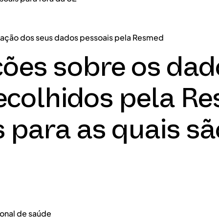
ilização dos seus dados pessoais pela Resmed
ções sobre os dad
ecolhidos pela R
s para as quais sã
onal de saúde