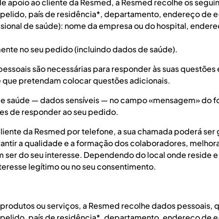
de apoio ao cliente da Resmed, a Resmed recolhe os segui
elido, país de residência*, departamento, endereço de e-
ssional de saúde): nome da empresa ou do hospital, endereç
nte no seu pedido (incluindo dados de saúde).
 pessoais são necessárias para responder às suas questões
e que pretendam colocar questões adicionais.
s de saúde — dados sensíveis — no campo «mensagem» do f
es de responder ao seu pedido.
cliente da Resmed por telefone, a sua chamada poderá ser
arantir a qualidade e a formação dos colaboradores, melhor
m ser do seu interesse. Dependendo do local onde reside e
teresse legítimo ou no seu consentimento.
odutos ou serviços, a Resmed recolhe dados pessoais, qu
elido, país de residência*, departamento, endereço de e-