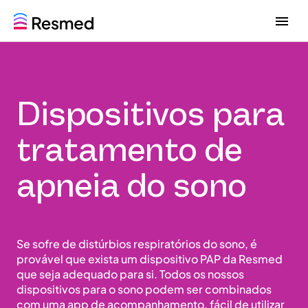
G
G
o
o
t
t
o
o
m
c
e
o
Dispositivos para
n
n
u
t
e
tratamento de
n
t
apneia do sono
Se sofre de distúrbios respiratórios do sono, é
provável que exista um dispositivo PAP da Resmed
que seja adequado para si. Todos os nossos
dispositivos para o sono podem ser combinados
com uma app de acompanhamento, fácil de utilizar