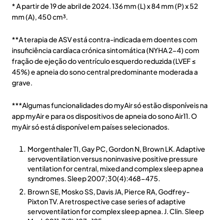
* A partir de 19 de abril de 2024. 136 mm (L) x 84 mm (P) x 52
mm (A), 450 cm³.
**A terapia de ASV está contra-indicada em doentes com
insuficiência cardíaca crónica sintomática (NYHA 2-4) com
fração de ejeção do ventrículo esquerdo reduzida (LVEF ≤
45%) e apneia do sono central predominante moderada a
grave.
***Algumas funcionalidades do myAir só estão disponíveis na
app myAir e para os dispositivos de apneia do sono Air11. O
myAir só está disponível em países selecionados.
Morgenthaler TI, Gay PC, Gordon N, Brown LK. Adaptive
servoventilation versus noninvasive positive pressure
ventilation for central, mixed and complex sleep apnea
syndromes. Sleep 2007;30(4):468-475.
Brown SE, Mosko SS, Davis JA, Pierce RA, Godfrey-
Pixton TV. A retrospective case series of adaptive
servoventilation for complex sleep apnea. J. Clin. Sleep