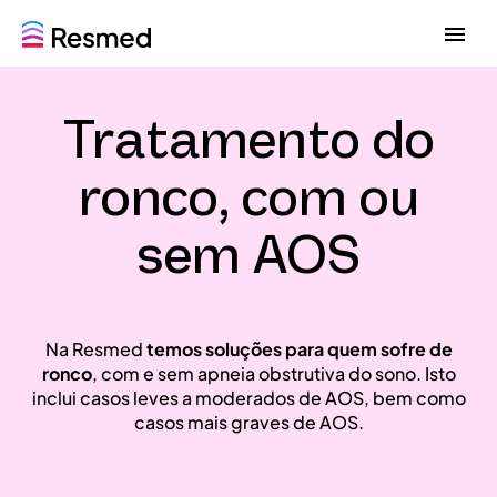
G
G
o
o
t
t
o
o
Tratamento do
m
c
e
o
n
n
ronco, com ou
u
t
e
sem AOS
n
t
Na Resmed
temos soluções para quem sofre de
ronco
, com e sem apneia obstrutiva do sono. Isto
inclui casos leves a moderados de AOS, bem como
casos mais graves de AOS.