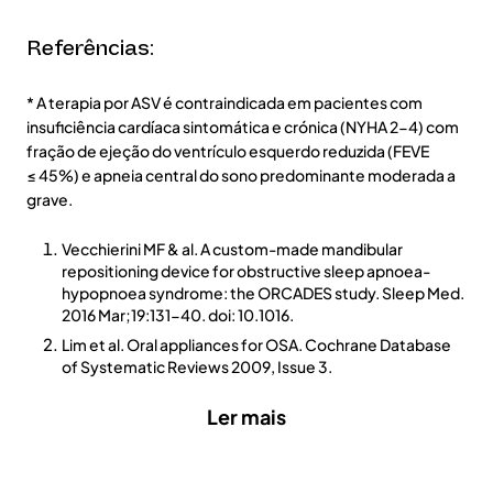
Referências:
* A terapia por ASV é contraindicada em pacientes com
insuficiência cardíaca sintomática e crónica (NYHA 2-4) com
fração de ejeção do ventrículo esquerdo reduzida (FEVE
≤ 45%) e apneia central do sono predominante moderada a
grave.
Vecchierini MF & al. A custom-made mandibular
repositioning device for obstructive sleep apnoea-
hypopnoea syndrome: the ORCADES study. Sleep Med.
2016 Mar;19:131-40. doi: 10.1016.
Lim et al. Oral appliances for OSA. Cochrane Database
of Systematic Reviews 2009, Issue 3.
Ler mais