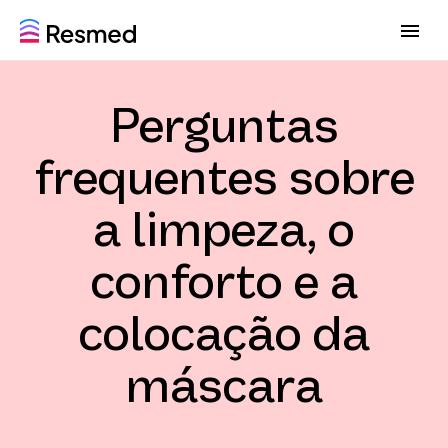
G
G
o
o
t
t
o
o
Perguntas
m
c
e
o
n
n
frequentes sobre
u
t
e
a limpeza, o
n
t
conforto e a
colocação da
máscara