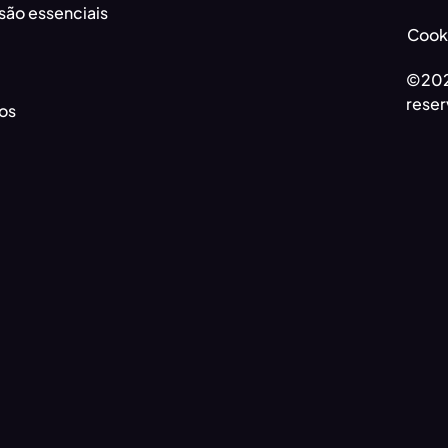
são essenciais
Cooki
©202
reser
os