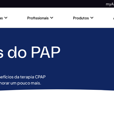
myAi
as
Profissionais
Produtos
s do PAP
efícios da terapia CPAP
morar um pouco mais.