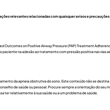
ações relevantes relacionadas com quaisquer avisos e precauções a
eported Outcomes on Positive Airway Pressure (PAP) Treatment Adhere
lo paciente na adesão ao tratamento com pressão positiva nas vias a
tamento da apneia obstrutiva do sono. Este conteúdo não se destina
conselho de saúde ou pessoal. Procure sempre a orientação do seu m
sa ter relativamente à sua saúde ou a um problema de saúde.