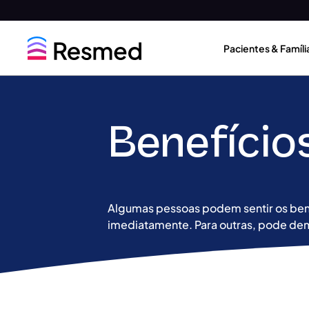
Go
Go
to
to
Pacientes & Famíli
menu
content
Benefício
Algumas pessoas podem sentir os ben
imediatamente. Para outras, pode de