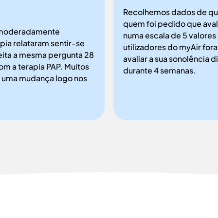
Recolhemos dados de qua
quem foi pedido que aval
 “moderadamente
numa escala de 5 valores 
apia relataram sentir-se
utilizadores do myAir fo
feita a mesma pergunta 28
avaliar a sua sonolência 
com a terapia PAP. Muitos
durante 4 semanas.
o uma mudança logo nos