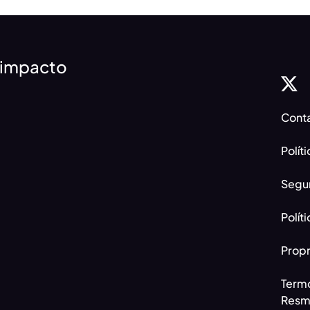
 impacto
Cont
Polít
Segu
Polít
Propr
Termo
Resme