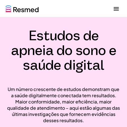
G
G
o
o
t
t
o
o
Estudos de
m
c
e
o
n
n
apneia do sono e
u
t
e
saúde digital
n
t
Um número crescente de estudos demonstram que
a saúde digitalmente conectada tem resultados.
Maior conformidade, maior eficiência, maior
qualidade de atendimento – aqui estão algumas das
últimas investigações que fornecem evidências
desses resultados.